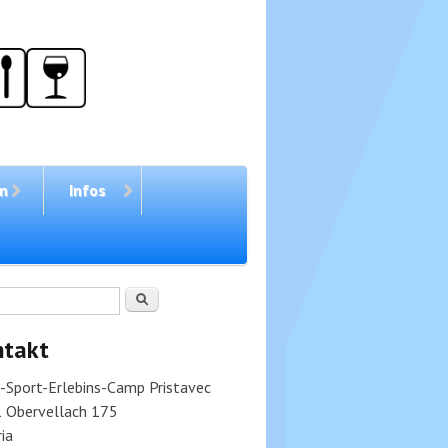
en
Infos
chformular
Suche
ntakt
v-Sport-Erlebins-Camp Pristavec
 Obervellach 175
ia