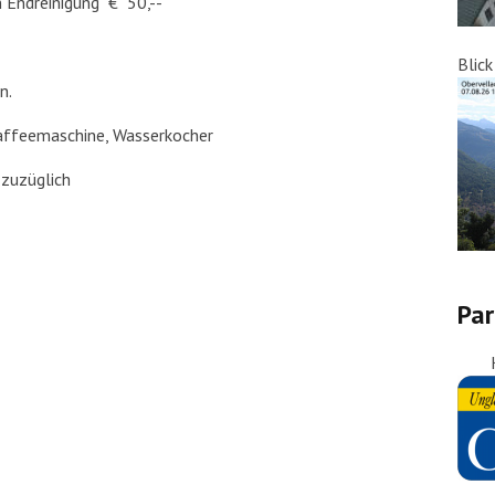
 Endreinigung € 50,--
Blic
n.
Kaffeemaschine, Wasserkocher
 zuzüglich
Par