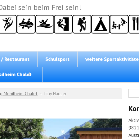
Dabei sein beim Frei sein!
 / Restaurant
Schulsport
weitere Sportaktivität
ilheim Chalet
Su
g Mobilheim Chalet
»
Tiny Häuser
Ko
Akti
9821
Austr