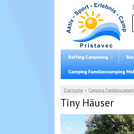
Direkt zum Inhalt
Rafting Canyoning
Bar
Camping Familiencamping Mob
Sie sind hier
Startseite
»
Camping Familiencampin
Tiny Häuser