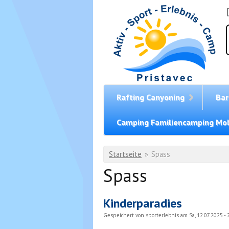
Direkt zum Inhalt
Rafting Canyoning
Bar
Camping Familiencamping Mob
Sie sind hier
Startseite
»
Spass
Spass
Kinderparadies
Gespeichert von
sporterlebnis
am Sa, 12.07.2025 - 