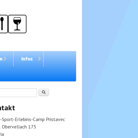
en
Infos
chformular
Suche
ntakt
v-Sport-Erlebins-Camp Pristavec
 Obervellach 175
ia