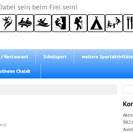
Dabei sein beim Frei sein!
 / Restaurant
Schulsport
weitere Sportaktivität
ilheim Chalet
Su
Ko
Akti
9821
20:25
Austr