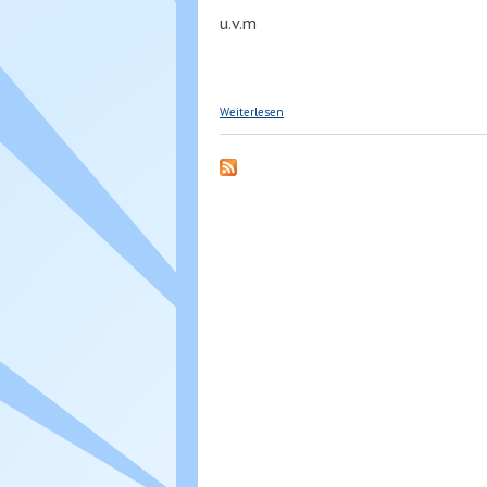
u.v.m
über Kinderparadies
Weiterlesen