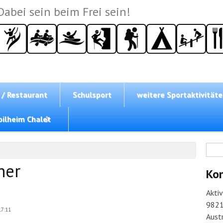
Dabei sein beim Frei sein!
 / Restaurant
Schulsport
weitere Sportaktivität
ilheim Chalet
Su
her
Ko
Akti
9821
17:11
Austr