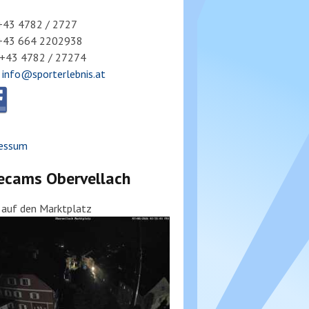
 +43 4782 / 2727
 +43 664 2202938
 +43 4782 / 27274
:
info@sporterlebnis.at
essum
ecams Obervellach
k auf den Marktplatz