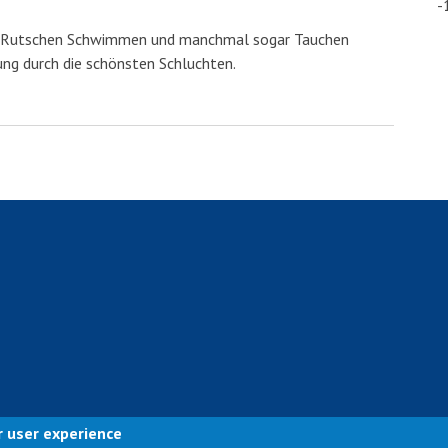
-
en, Rutschen Schwimmen und manchmal sogar Tauchen
ung durch die schönsten Schluchten.
 Wetter Mölltal
r user experience