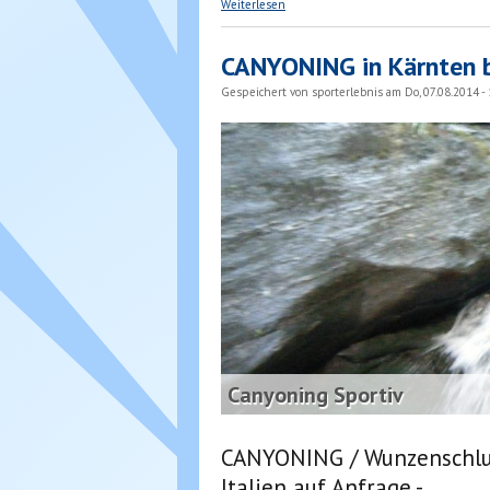
Weiterlesen
CANYONING in Kärnten b
Gespeichert von
sporterlebnis
am Do, 07.08.2014 - 
Canyoning Sportiv
CANYONING / Wunzenschluc
Italien auf Anfrage -