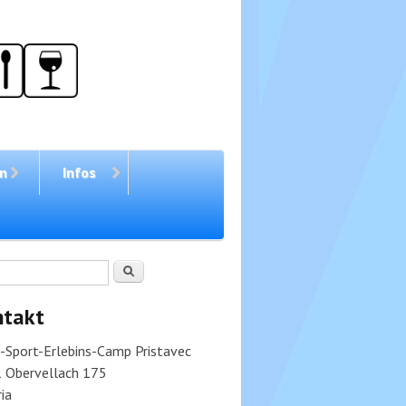
en
Infos
chformular
Suche
ntakt
v-Sport-Erlebins-Camp Pristavec
 Obervellach 175
ia