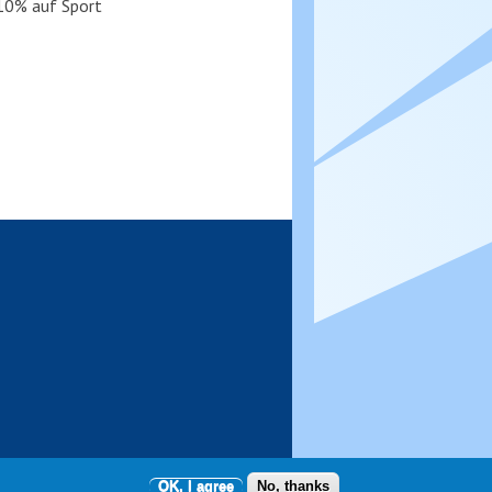
10% auf Sport
OK, I agree
No, thanks