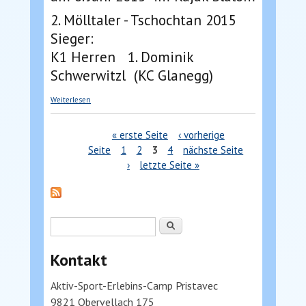
2. Mölltaler - Tschochtan 2015
Sieger:
K1 Herren 1. Dominik
Schwerwitzl (KC Glanegg)
über Österreichische Kajak Meisterschaften
Weiterlesen
Seiten
« erste Seite
‹ vorherige
Seite
1
2
3
4
nächste Seite
›
letzte Seite »
Suchformular
Suche
Kontakt
Aktiv-Sport-Erlebins-Camp Pristavec
9821 Obervellach 175