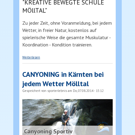
"KREATIVE BEWEGTE SCHULE
MÖllTAL"
Zu jeder Zeit, ohne Voranmeldung, bei jedem
Wetter, in freier Natur, kostenlos auf
spielerische Weise die gesamte Muskulatur -
Koordination - Kondition trainieren.
über Motorikpark® Kärnten Mölltal
Weiterlesen
CANYONING in Kärnten bei
jedem Wetter Mölltal
Gespeichert von
sporterlebnis
am Do, 07.08.2014 - 15:12
Canyoning Sportiv