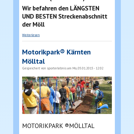
Wir befahren den LÄNGSTEN
UND BESTEN Streckenabschnitt
der Möll
über Rafting in Kärnten Mölltal
Weiterlesen
Motorikpark® Kärnten
Mölltal
Gespeichert von
sporterlebnis
am Mo, 05.01.2015 - 12:02
MOTORIKPARK ®MÖLLTAL